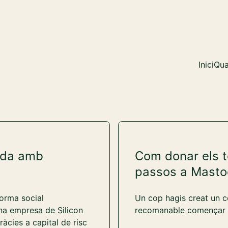
Inici
Qua
nda amb
Com donar els t
passos a Mast
forma social
Un cop hagis creat un 
a empresa de Silicon
recomanable començar p
ràcies a capital de risc