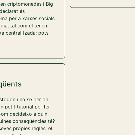
 en criptomonedes i Big
 declarat és
ema per a xarxes socials
 dia, tal com el tenen
xa centralitzada: pots
qüents
todon i no sé per on
 petit tutorial per fer
Com decideixo a quin
uines conseqüències té?
seves pròpies regles: el