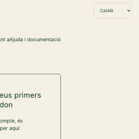
nt a
Ajuda i documentació
eus primers
odon
compte, és
er aquí: