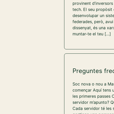
provinent d’inversors
tech. El seu propòsit
desenvolupar un sist
federades, però, avui
dissenyat, és una xar
muntar-te el teu […]
Preguntes fre
Soc nova o nou a Mas
començar Aquí tens un
les primeres passes 
servidor m’apunto? Q
Cada servidor té les 